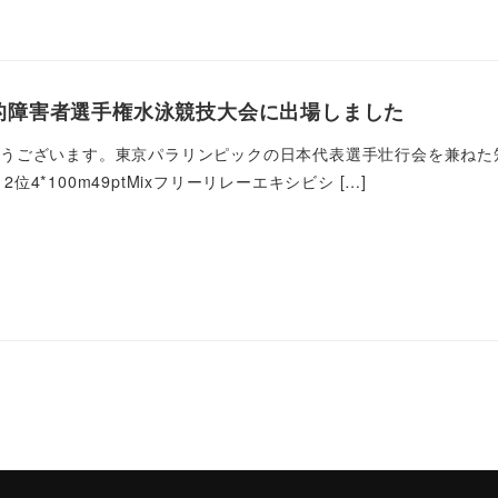
知的障害者選手権水泳競技大会に出場しました
うございます。東京パラリンピックの日本代表選手壮行会を兼ねた知
1 2位4*100m49ptMixフリーリレーエキシビシ […]