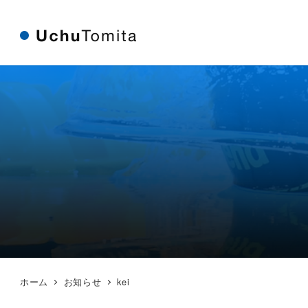
Skip
Skip
to
to
Content
navigation
ホーム
お知らせ
kei